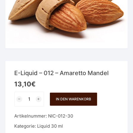
E-Liquid – 012 – Amaretto Mandel
13,10
€
E-
IN DEN WARENKORB
Liquid
-
Artikelnummer:
NIC-012-30
012
-
Kategorie:
Liquid 30 ml
Amaretto