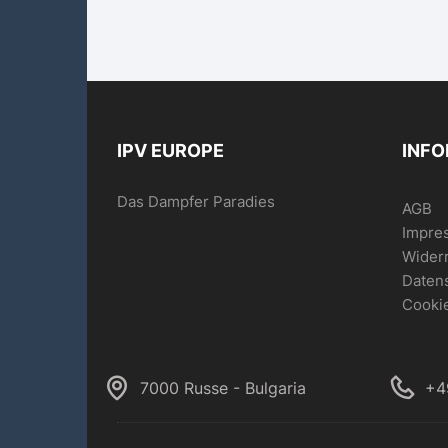
IPV EUROPE
INF
Das Dampfer Paradies
AGB
Impre
Wider
Daten
Cookie
7000 Russe - Bulgaria
+4