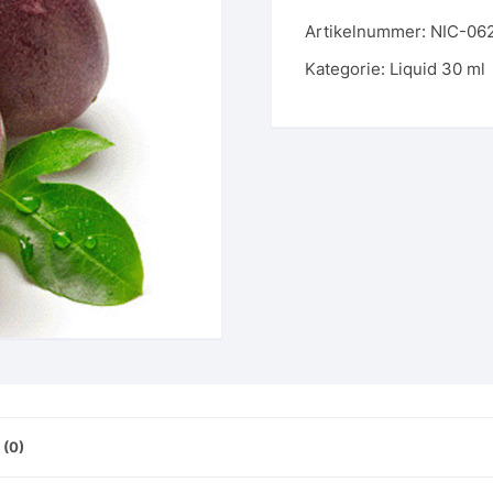
-
Artikelnummer:
NIC-06
062
-
Kategorie:
Liquid 30 ml
Passionsfrucht
Menge
(0)