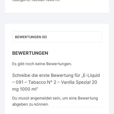
Tabacco
N°
2
-
Vanilla
Spezial
BEWERTUNGEN (0)
20
mg
1000
BEWERTUNGEN
ml
Es gibt noch keine Bewertungen.
Menge
Schreibe die erste Bewertung für „E-Liquid
– 091 – Tabacco N° 2 – Vanilla Spezial 20
mg 1000 ml“
Du musst
angemeldet
sein, um eine Bewertung
abgeben zu können.