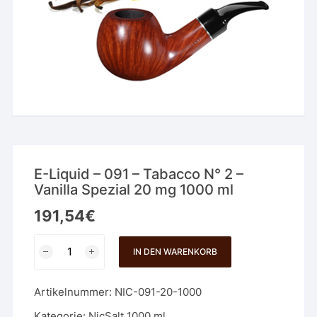
E-Liquid – 091 – Tabacco N° 2 –
Vanilla Spezial 20 mg 1000 ml
191,54
€
E-
IN DEN WARENKORB
Liquid
-
Artikelnummer:
NIC-091-20-1000
091
-
Kategorie:
NicSalt 1000 ml