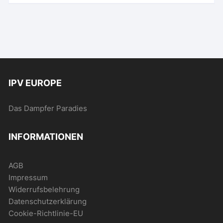
mehrere
Varianten
auf.
Die
Optionen
können
auf
IPV EUROPE
der
Produktseite
Das Dampfer Paradies
gewählt
werden
INFORMATIONEN
AGB
Impressum
Widerrufsbelehrung
Datenschutzerklärung
Cookie-Richtlinie-EU