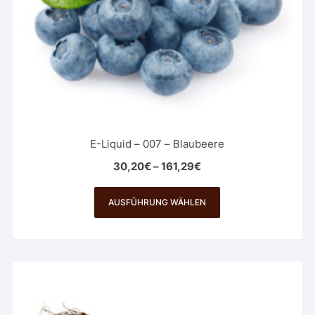
werden
E-Liquid – 007 – Blaubeere
30,20
€
–
161,29
€
Dieses
Produkt
AUSFÜHRUNG WÄHLEN
weist
mehrere
Varianten
auf.
Die
Optionen