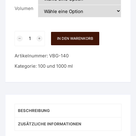
Volumen
E-
IN DEN WARENKORB
Liquid
-
Artikelnummer:
VBG-140
140
-
Kategorie:
100 und 1000 ml
Tabacco
N°
54
-
Western
Blend
BESCHREIBUNG
Menge
ZUSÄTZLICHE INFORMATIONEN