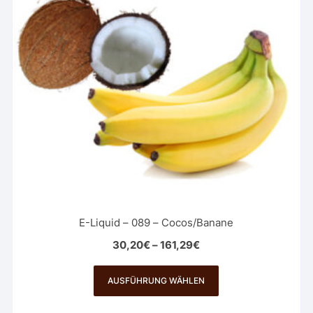
können
auf
der
Produktseite
gewählt
werden
E-Liquid – 089 – Cocos/Banane
30,20
€
–
161,29
€
Dieses
Produkt
AUSFÜHRUNG WÄHLEN
weist