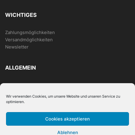
WICHTIGES
Zahlungsmöglichkeiten
Versandmöglichkeiten
Newsletter
ALLGEMEIN
FAQ
News
Wir verwenden Cookies, um unsere Website und unseren Service zu
optimieren.
+49
Cookies akzeptieren
7000
(0)155
Russe -
Kontakt
10-17 Uhr
626 34
Ablehnen