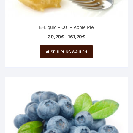
E-Liquid – 001 – Apple Pie
30,20
€
–
161,29
€
Dieses
Produkt
AUSFÜHRUNG WÄHLEN
weist
mehrere
Varianten
auf.
Die
Optionen
können
auf
der
Produktseite
gewählt