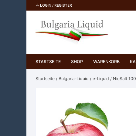
Skip
LOGIN / REGISTER
to
content
STARTSEITE
SHOP
WARENKORB
KA
Startseite
/
Bulgaria-Liquid
/
e-Liquid
/
NicSalt 10