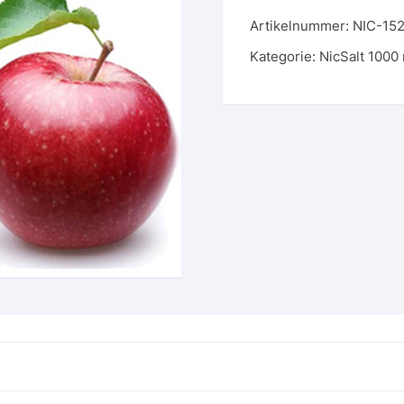
-
Artikelnummer:
NIC-15
152
-
Kategorie:
NicSalt 1000
Two
Apples
20
mg
1000
ml
Menge