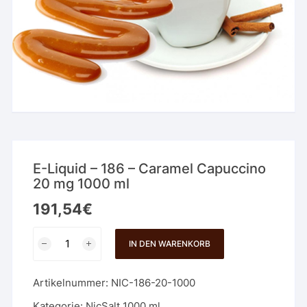
E-Liquid – 186 – Caramel Capuccino
20 mg 1000 ml
191,54
€
E-
IN DEN WARENKORB
Liquid
-
Artikelnummer:
NIC-186-20-1000
186
-
Kategorie:
NicSalt 1000 ml