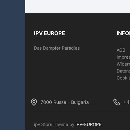
IPV EUROPE
INF
Das Dampfer Paradies
AGB
Impre
Wider
Daten
Cookie
7000 Russe - Bulgaria
+4
ipv Store Theme by
IPV-EUROPE