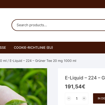
SSE
COOKIE-RICHTLINIE (EU)
00 ml
/ E-Liquid – 224 – Grüner Tee 20 mg 1000 ml
E-Liquid – 224 – 
191,54
€
E-
IN D
Liquid