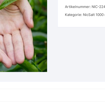
-
Artikelnummer:
NIC-22
224
-
Kategorie:
NicSalt 1000
Grüner
Tee
20
mg
1000
ml
Menge