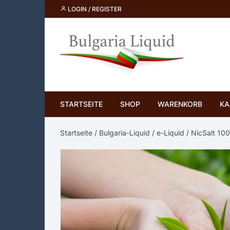
Skip
LOGIN / REGISTER
to
content
STARTSEITE
SHOP
WARENKORB
KA
Startseite
/
Bulgaria-Liquid
/
e-Liquid
/
NicSalt 10