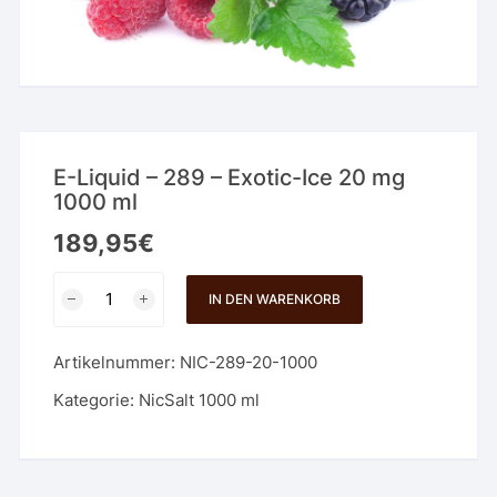
E-Liquid – 289 – Exotic-Ice 20 mg
1000 ml
189,95
€
E-
IN DEN WARENKORB
Liquid
-
Artikelnummer:
NIC-289-20-1000
289
-
Kategorie:
NicSalt 1000 ml
Exotic-
Ice
20
mg