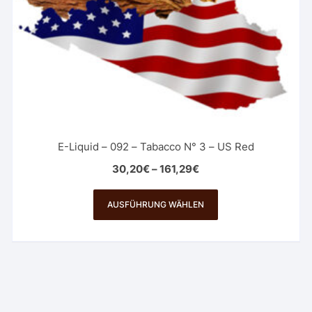
werden
E-Liquid – 092 – Tabacco N° 3 – US Red
30,20
€
–
161,29
€
Dieses
Produkt
AUSFÜHRUNG WÄHLEN
weist
mehrere
Varianten
auf.
Die
Optionen