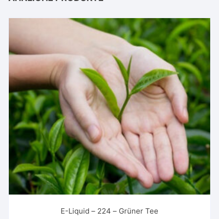
E-Liquid – 224 – Grüner Tee