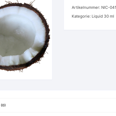
-
Artikelnummer:
NIC-04
041
-
Kategorie:
Liquid 30 ml
Kokosnuss
Menge
(0)