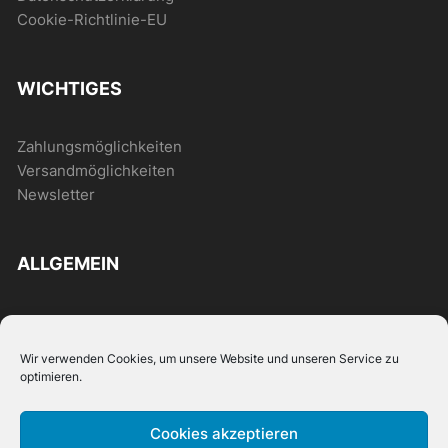
Cookie-Richtlinie-EU
WICHTIGES
Zahlungsmöglichkeiten
Versandmöglichkeiten
Newsletter
ALLGEMEIN
FAQ
News
Wir verwenden Cookies, um unsere Website und unseren Service zu
optimieren.
+49
Cookies akzeptieren
7000