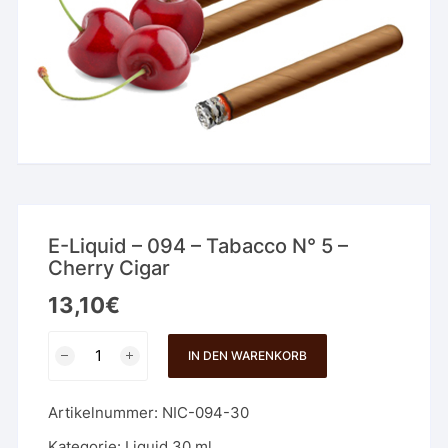
E-Liquid – 094 – Tabacco N° 5 –
Cherry Cigar
13,10
€
E-
IN DEN WARENKORB
Liquid
-
Artikelnummer:
NIC-094-30
094
-
Kategorie:
Liquid 30 ml