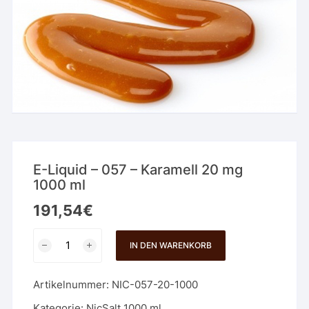
E-Liquid – 057 – Karamell 20 mg
1000 ml
191,54
€
E-
IN DEN WARENKORB
Liquid
-
Artikelnummer:
NIC-057-20-1000
057
-
Kategorie:
NicSalt 1000 ml