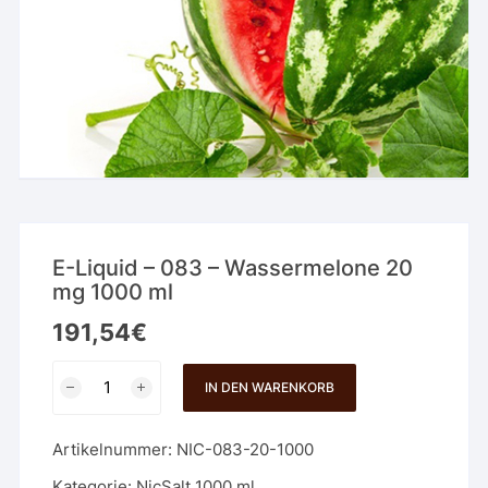
E-Liquid – 083 – Wassermelone 20
mg 1000 ml
191,54
€
E-
IN DEN WARENKORB
Liquid
-
Artikelnummer:
NIC-083-20-1000
083
-
Kategorie:
NicSalt 1000 ml