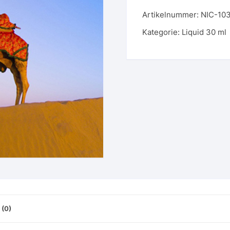
-
Artikelnummer:
NIC-10
103
-
Kategorie:
Liquid 30 ml
Tabacco
N°
15
-
Oriental
Menge
(0)