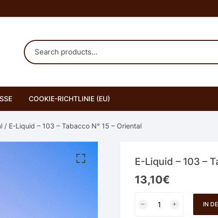
SSE
COOKIE-RICHTLINIE (EU)
l
/ E-Liquid – 103 – Tabacco N° 15 – Oriental
E-Liquid – 103 – T
13,10
€
E-
IN D
Liquid