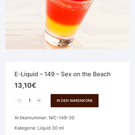
E-Liquid – 149 – Sex on the Beach
13,10
€
E-
IN DEN WARENKORB
Liquid
-
Artikelnummer:
NIC-149-30
149
-
Kategorie:
Liquid 30 ml
Sex